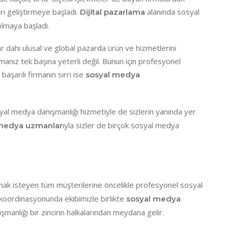
rı geliştirmeye başladı.
alanında sosyal
Dijital pazarlama
olmaya başladı.
r dahi ulusal ve global pazarda ürün ve hizmetlerini
anız tek başına yeterli değil. Bunun için profesyonel
aşarılı firmanın sırrı ise
sosyal medya
syal medya danışmanlığı hizmetiyle de sizlerin yanında yer
ıyla sizler de birçok sosyal medya
 medya uzmanlar
ak isteyen tüm müşterilerine öncelikle profesyonel sosyal
koordinasyonunda ekibimizle birlikte
sosyal medya
anlığı bir zincirin halkalarından meydana gelir.